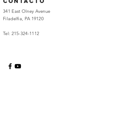
Contacto
341 East Olney Avenue
Filadelfia, PA 19120
Tel:
215-324-1112
Introduzca su nombre
Introduce tu correo electrónico
Ingrese su asunto