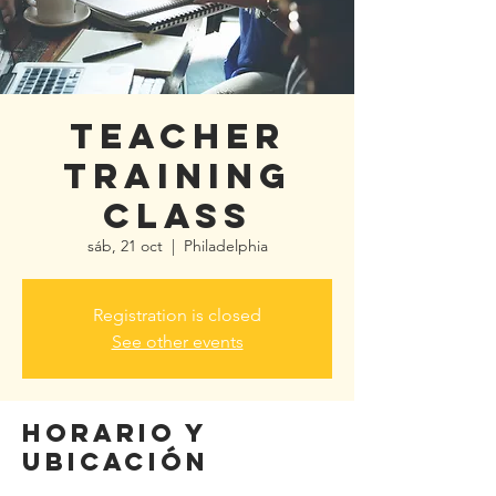
Teacher
Training
class
sáb, 21 oct
  |  
Philadelphia
Registration is closed
See other events
Horario y
ubicación