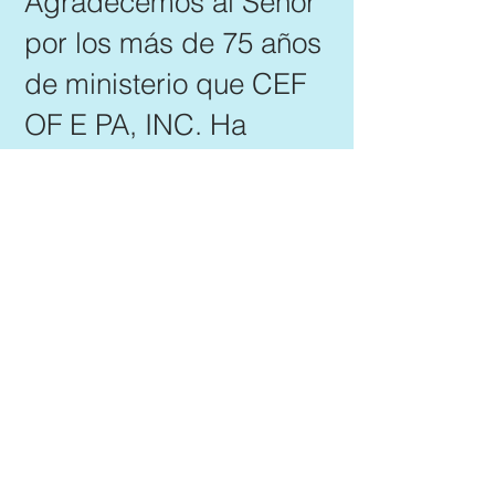
Agradecemos al Señor
por los más de 75 años
de ministerio que CEF
OF E PA, INC. Ha
tenido a generaciones
de niños y niñas en
nuestra área de
Pensilvania a través
de
Clubes de Buenas
Nuevas
,
Clubes de 5
días
,
Campamentos
de Buenas Nuevas
,
Clases de tiempo
libre,