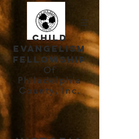
Child
evangelism
Fellowship
Of
Philadelphia
County, Inc.